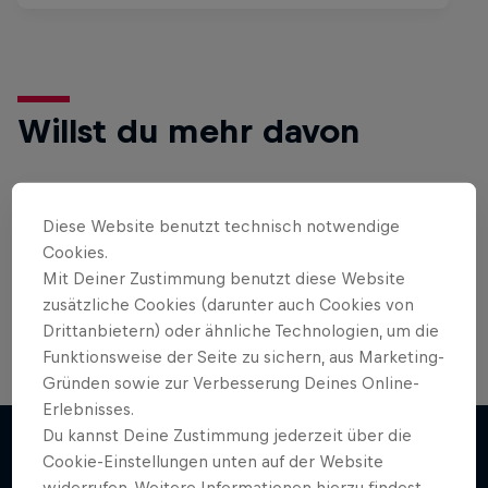
Willst du mehr davon
Bike
Diese Website benutzt technisch notwendige
Cookies.
Hier findest du alles rund ums Thema
Mountainbike, BMX und Rennrad: Spannende Live-
Mit Deiner Zustimmung benutzt diese Website
Events, …
zusätzliche Cookies (darunter auch Cookies von
Drittanbietern) oder ähnliche Technologien, um die
Funktionsweise der Seite zu sichern, aus Marketing-
Gründen sowie zur Verbesserung Deines Online-
Erlebnisses.
Du kannst Deine Zustimmung jederzeit über die
Cookie-Einstellungen unten auf der Website
widerrufen. Weitere Informationen hierzu findest