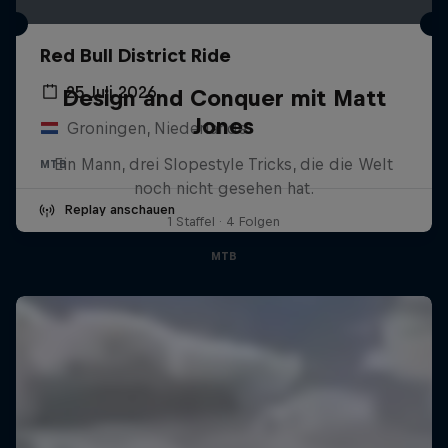
Red Bull District Ride
25 Juli 2026
Design and Conquer mit Matt
Jones
Groningen, Niederlande
Ein Mann, drei Slopestyle Tricks, die die Welt
MTB
noch nicht gesehen hat.
Replay anschauen
1 Staffel · 4 Folgen
MTB