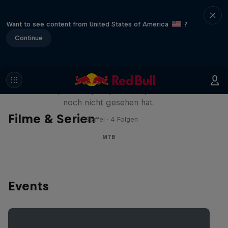
Want to see content from United States of America
?
Continue
Design and Conquer mit Matt
Jones
Ein Mann, drei Slopestyle Tricks, die die Welt
noch nicht gesehen hat.
Filme & Serien
1 Staffel · 4 Folgen
MTB
Events