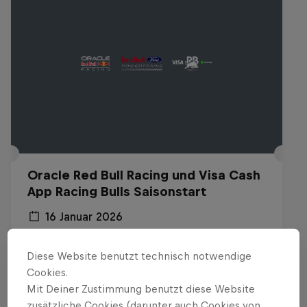
Oracle Red Bull Racing und Visa Cash
App Racing Bulls Saisonstart
16 Januar 2026
Detroit, USA
Diese Website benutzt technisch notwendige
F1
Cookies.
Mit Deiner Zustimmung benutzt diese Website
Replay anschauen
zusätzliche Cookies (darunter auch Cookies von