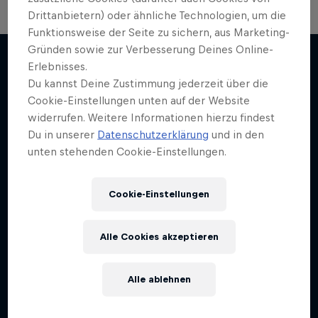
Drittanbietern) oder ähnliche Technologien, um die
Funktionsweise der Seite zu sichern, aus Marketing-
The Clip Show
Gründen sowie zur Verbesserung Deines Online-
Formel-1-Auto kehrt nach Indien
Erlebnisses.
zurück
Spannende und actionreiche Sport-Highlights
Du kannst Deine Zustimmung jederzeit über die
Weiter geht´s hier
1 Staffel · 10 Folgen
Cookie-Einstellungen unten auf der Website
Das 2012er Indien-GP-Siegerauto in Aktion auf
widerrufen. Weitere Informationen hierzu findest
dem Buddh International Circuit
DRIFTING
Du in unserer
Datenschutzerklärung
und in den
F1
unten stehenden Cookie-Einstellungen.
Cookie-Einstellungen
Alle Cookies akzeptieren
Alle ablehnen