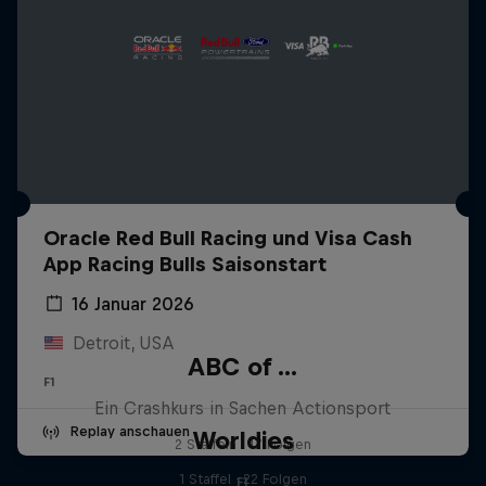
Oracle Red Bull Racing und Visa Cash
App Racing Bulls Saisonstart
16 Januar 2026
Detroit, USA
ABC of ...
F1
Ein Crashkurs in Sachen Actionsport
Replay anschauen
Worldies
2 Staffeln · 17 Folgen
1 Staffel · 22 Folgen
F1