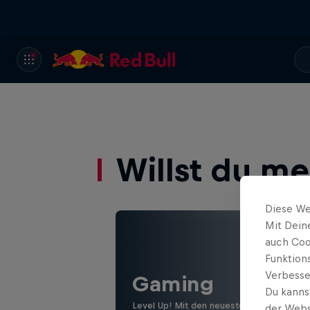
Willst du m
Diese We
Mit Dein
auch Coo
Funktion
Verbesse
Gaming
Du kanns
Level Up! Mit den neuesten Games, Revi
der Webs