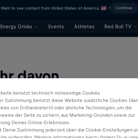
Continue
Want to see content from United States of America
?
Energy Drinks
Events
Athletes
Red Bull TV
ehr davon
bsite benutzt technisch notwendige Cookies.
er Zustimmung benutzt diese Website zusätzliche Cookies (dar
kies von Drittanbietern) oder ähnliche Technologien, um die
sweise der Seite zu sichern, aus Marketing-Gründen sowie zur
rung Deines Online-Erlebnisses.
t Deine Zustimmung jederzeit über die Cookie-Einstellungen un
ews, Filmen und Esport News. Verbessere dein Gaming mit …
ite widerrufen. Weitere Informationen hierzu findest Du in uns