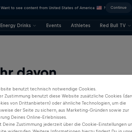
Continue
Want to see content from United States of America
?
Energy Drinks
Events
Athletes
Red Bull TV
ehr davon
bsite benutzt technisch notwendige Cookies.
er Zustimmung benutzt diese Website zusätzliche Cookies (dar
kies von Drittanbietern) oder ähnliche Technologien, um die
sweise der Seite zu sichern, aus Marketing-Gründen sowie zur
rung Deines Online-Erlebnisses.
t Deine Zustimmung jederzeit über die Cookie-Einstellungen un
ews, Filmen und Esport News. Verbessere dein Gaming mit …
ite widerrufen. Weitere Informationen hierzu findest Du in uns