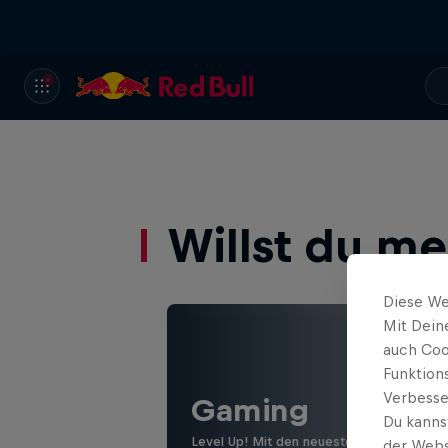
Willst du m
Diese We
Mit Dein
auch Coo
Funktion
Verbesse
Gaming
Du kanns
Level Up! Mit den neuesten Games, Revi
der Webs