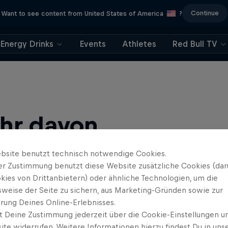
Continue
Want to see content from United States of America
?
Energy Drinks
Events
Athletes
Red Bull TV
ehr davon
bsite benutzt technisch notwendige Cookies.
er Zustimmung benutzt diese Website zusätzliche Cookies (dar
kies von Drittanbietern) oder ähnliche Technologien, um die
sweise der Seite zu sichern, aus Marketing-Gründen sowie zur
rung Deines Online-Erlebnisses.
t Deine Zustimmung jederzeit über die Cookie-Einstellungen un
ews, Filmen und Esport News. Verbessere dein Gaming mit …
ite widerrufen. Weitere Informationen hierzu findest Du in uns