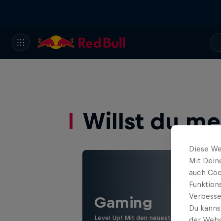
Willst du m
Diese We
Mit Dein
auch Coo
Funktion
Verbesse
Gaming
Du kanns
Level Up! Mit den neuesten Games, Revi
der Webs