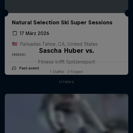
Natural Selection Ski Super Sessions
17 März 2026
Palisades Tahoe, CA, United States
Sascha Huber vs.
FREESKI
Fitness trifft Spitzensport
Past event
1 Staffel · 3 Folgen
FITNESS