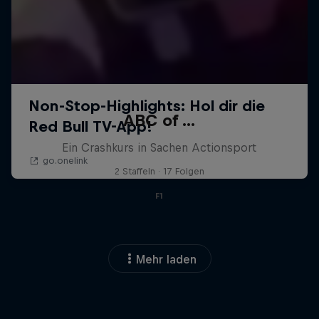
ABC of ...
Ein Crashkurs in Sachen Actionsport
2 Staffeln · 17 Folgen
F1
Mehr laden