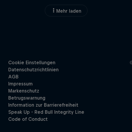
Mehr laden