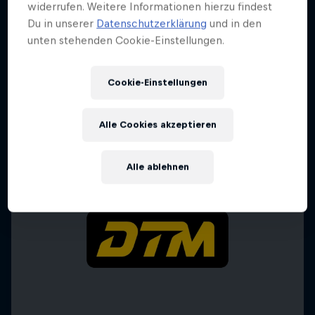
widerrufen. Weitere Informationen hierzu findest
Du in unserer
Datenschutzerklärung
und in den
Driving DTM
unten stehenden Cookie-Einstellungen.
Deutschlands Top-Rennserie im Fokus
1 Staffel · 3 Folgen
Cookie-Einstellungen
DTM
Alle Cookies akzeptieren
Alle ablehnen