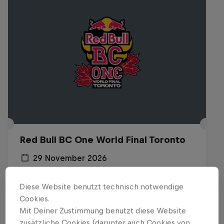
Red Bull BC One World Final Toronto
29 November 2026
Toronto, Kanada
Diese Website benutzt technisch notwendige
BREAKING
Cookies.
Mit Deiner Zustimmung benutzt diese Website
Tickets available
zusätzliche Cookies (darunter auch Cookies von