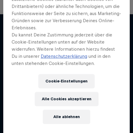
Drittanbietern) oder ähnliche Technologien, um die
Funktionsweise der Seite zu sichern, aus Marketing-
Break'n Reality
Gründen sowie zur Verbesserung Deines Online-
Erlebnisses.
Close Up
B-Boys aus aller Welt teilen eine Leidenschaft
Du kannst Deine Zustimmung jederzeit über die
Weiter geht´s hier
Interviews mit inspirierenden Persönlichkeiten
2 Staffeln
Cookie-Einstellungen unten auf der Website
widerrufen. Weitere Informationen hierzu findest
1 Staffel · 5 Folgen
BREAKING
Du in unserer
Datenschutzerklärung
und in den
FREERUNNING
unten stehenden Cookie-Einstellungen.
Cookie-Einstellungen
Alle Cookies akzeptieren
Alle ablehnen