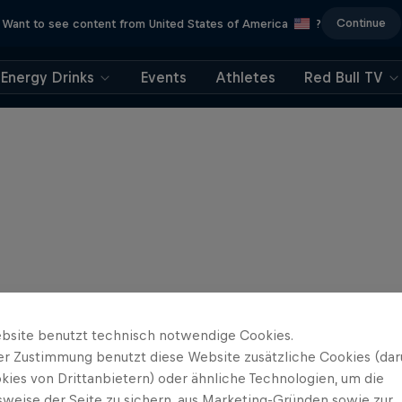
Continue
Want to see content from United States of America
?
Energy Drinks
Events
Athletes
Red Bull TV
bsite benutzt technisch notwendige Cookies.
er Zustimmung benutzt diese Website zusätzliche Cookies (dar
kies von Drittanbietern) oder ähnliche Technologien, um die
sweise der Seite zu sichern, aus Marketing-Gründen sowie zur