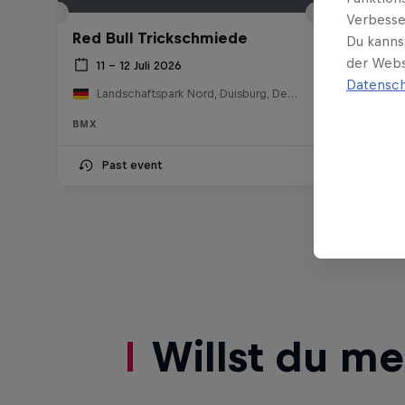
Verbesse
Red Bull Trickschmiede
Du kanns
der Webs
11 – 12 Juli 2026
Datensch
Landschaftspark Nord, Duisburg, Deutschland
BMX
Past event
Willst du m