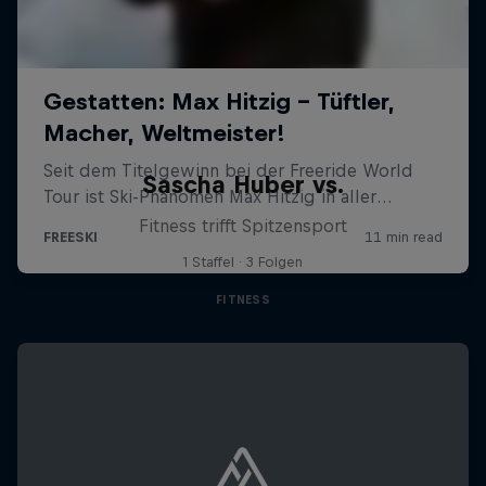
Sascha Huber vs.
Fitness trifft Spitzensport
1 Staffel · 3 Folgen
FITNESS