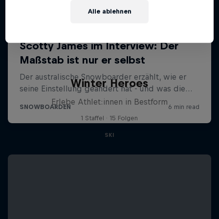
Alle ablehnen
Winter Heroes
Erlebe Athlet:innen in Bestform
1 Staffel · 15 Folgen
SKI