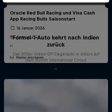
Oracle Red Bull Racing und Visa Cash
App Racing Bulls Saisonstart
16 Januar 2026
Formel-1-Auto kehrt nach Indien
Detroit, USA
zurück
F1
Das 2012er Indien-GP-Siegerauto in Aktion auf
Replay anschauen
dem Buddh International Circuit
F1