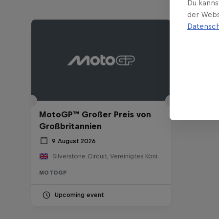
Du kanns
der Webs
Datensch
MotoGP™ Großer Preis von
Großbritannien
9 August 2026
Silverstone Circuit, Vereinigtes Königreich
MOTOGP
Upcoming event