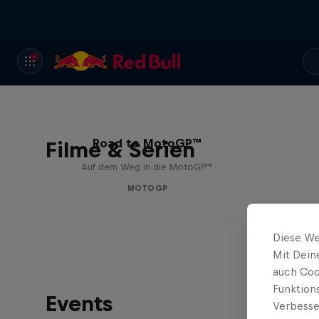
Road to MotoGP™
Filme & Serien
Auf dem Weg in die MotoGP™
MOTOGP
Diese We
Mit Dein
auch Coo
Funktion
Events
Verbesse