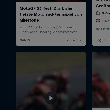
Großbr
9 Au
MOTOGP
Upc