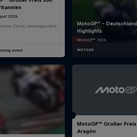
itannien
gust 2026
Silverstone Circuit, Vereinigtes Königreich
oming event
MotoGP™ Großer Preis
Aragón