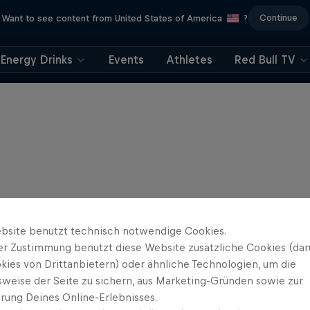
Continue
Want to see content from United States of America
?
Energy Drinks
Events
Athletes
Red Bull TV
bsite benutzt technisch notwendige Cookies.
er Zustimmung benutzt diese Website zusätzliche Cookies (dar
kies von Drittanbietern) oder ähnliche Technologien, um die
sweise der Seite zu sichern, aus Marketing-Gründen sowie zur
rung Deines Online-Erlebnisses.