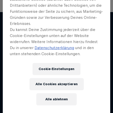
Drittanbietern) oder ähnliche Technologien, um die
Formel-1-Auto kehrt nach Indien
Funktionsweise der Seite zu sichern, aus Marketing-
Gründen sowie zur Verbesserung Deines Online-
zurück
Erlebnisses.
The Clip Show
Das 2012er Indien-GP-Siegerauto in Aktion auf
Du kannst Deine Zustimmung jederzeit über die
Weiter geht´s hier
Spannende und actionreiche Sport-Highlights
dem Buddh International Circuit
Cookie-Einstellungen unten auf der Website
widerrufen. Weitere Informationen hierzu findest
1 Staffel · 10 Folgen
F1
Du in unserer
Datenschutzerklärung
und in den
DRIFTING
unten stehenden Cookie-Einstellungen.
Cookie-Einstellungen
Alle Cookies akzeptieren
Alle ablehnen