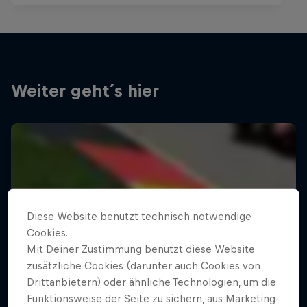
Weiter geht´s hier
Diese Website benutzt technisch notwendige
Cookies.
Mit Deiner Zustimmung benutzt diese Website
zusätzliche Cookies (darunter auch Cookies von
Drittanbietern) oder ähnliche Technologien, um die
Funktionsweise der Seite zu sichern, aus Marketing-