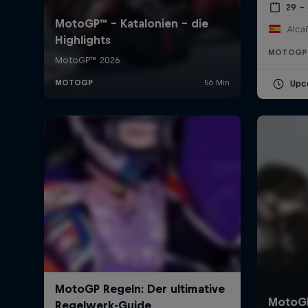
29 –
Alcañ
MOTOGP
Upc