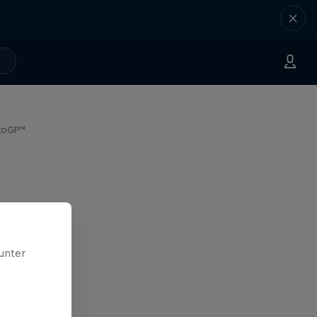
otoGP™
unter