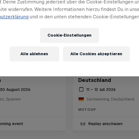
t Deine Zustimmung jederzeit über die Cookie-Einstellungen un
ite widerrufen. Weitere Informationen hierzu findest Du in uns
utzerklärung
und in den unten stehenden Cookie-Einstellungen
Cookie-Einstellungen
Alle ablehnen
Alle Cookies akzeptieren
™ Großer Preis von
MotoGP™ Großer Preis
n
Deutschland
 30 August 2026
11 – 12 Juli 2026
iz, Spanien
Sachsenring, Deutschland
MOTOGP
oming event
Replay anschauen