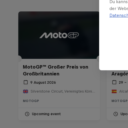
Du kanns
der Webs
Datensch
MotoGP™ Großer Preis von
MotoGP
Großbritannien
Aragó
9 August 2026
29 –
Silverstone Circuit, Vereinigtes Königreich
Alcañ
MOTOGP
MOTOGP
Upcoming event
Upc