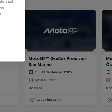
ten auf
erer
.
 von
MotoGP™ Großer Preis von
Mo
San Marino
Ös
11 – 13 September 2026
Misano, Italien
MOTOGP
MO
Upcoming event