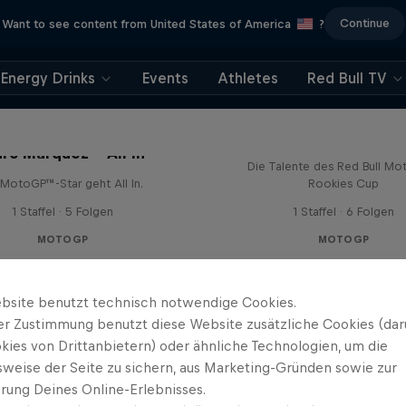
Continue
Want to see content from United States of America
?
Energy Drinks
Events
Athletes
Red Bull TV
Born Racers
rc Márquez – All In
Die Talente des Red Bull M
 MotoGP™-Star geht All In.
Rookies Cup
1 Staffel · 5 Folgen
1 Staffel · 6 Folgen
MOTOGP
MOTOGP
bsite benutzt technisch notwendige Cookies.
er Zustimmung benutzt diese Website zusätzliche Cookies (dar
kies von Drittanbietern) oder ähnliche Technologien, um die
sweise der Seite zu sichern, aus Marketing-Gründen sowie zur
rung Deines Online-Erlebnisses.