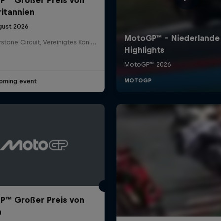
itannien
gust 2026
Silverstone Circuit, Vereinigtes Königreich
oming event
™ Großer Preis von
n