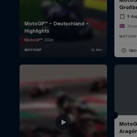
Großbr
9 Au
MOTOGP
Upc
MotoGP
Aragó