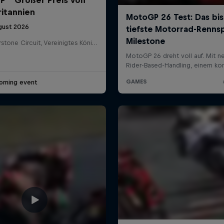
itannien
gust 2026
Silverstone Circuit, Vereinigtes Königreich
oming event