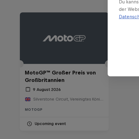
Du kanns
der Webs
Datensch
MotoGP™ Großer Preis von
Großbritannien
9 August 2026
Silverstone Circuit, Vereinigtes Königreich
MOTOGP
Upcoming event