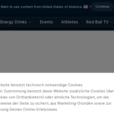
Continue
Want to see content from United States of America
?
Energy Drinks
Events
Athletes
Red Bull TV
bsite benutzt technisch notwendige Cookies.
er Zustimmung benutzt diese Website zusätzliche Cookies (dar
kies von Drittanbietern) oder ähnliche Technologien, um die
sweise der Seite zu sichern, aus Marketing-Gründen sowie zur
rung Deines Online-Erlebnisses.