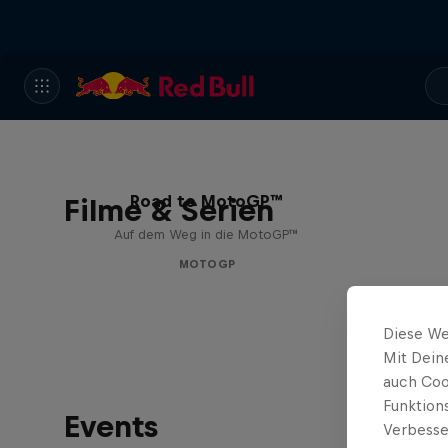
Road to MotoGP™
Filme & Serien
Auf dem Weg in die MotoGP™
MOTOGP
Diese We
Mit Dein
auch Coo
Funktion
Events
Verbesse