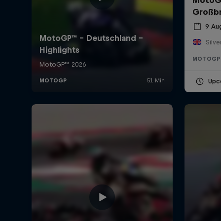
Großbr
9 Au
MOTOGP
Upc