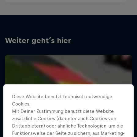
Weiter geht´s hier
Diese Website benutzt technisch notwendige
Cookies.
Mit Deiner Zustimmung benutzt diese Website
zusätzliche Cookies (darunter auch Cookies von
Drittanbietern) oder ähnliche Technologien, um die
Funktionsweise der Seite zu sichern, aus Marketing-