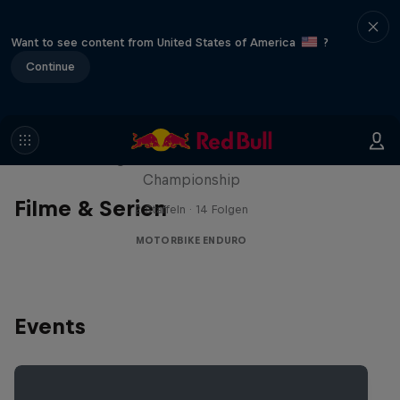
Want to see content from United States of America
?
Continue
Hard Lines – mit Mani & Bolts
Der Weg zur FIM Hard Enduro World
Championship
Filme & Serien
2 Staffeln · 14 Folgen
MOTORBIKE ENDURO
Events