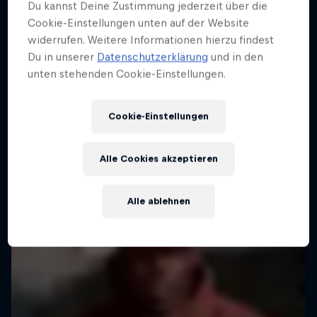
Du kannst Deine Zustimmung jederzeit über die
Cookie-Einstellungen unten auf der Website
widerrufen. Weitere Informationen hierzu findest
Du in unserer
Datenschutzerklärung
und in den
unten stehenden Cookie-Einstellungen.
Leeds United FC vs. RB Leipzig
8 August 2026
Cookie-Einstellungen
Leeds, Vereinigtes Königreich
FUSSBALL
Alle Cookies akzeptieren
Demnächst live
Alle ablehnen