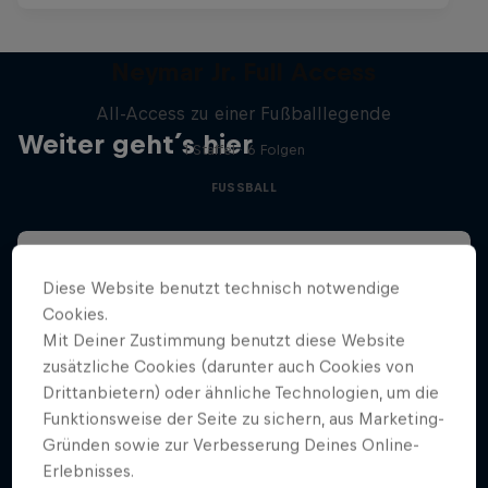
Neymar Jr. Full Access
All-Access zu einer Fußballlegende
Weiter geht´s hier
1 Staffel · 6 Folgen
FUSSBALL
Diese Website benutzt technisch notwendige
Cookies.
Mit Deiner Zustimmung benutzt diese Website
zusätzliche Cookies (darunter auch Cookies von
Drittanbietern) oder ähnliche Technologien, um die
Funktionsweise der Seite zu sichern, aus Marketing-
Gründen sowie zur Verbesserung Deines Online-
Erlebnisses.