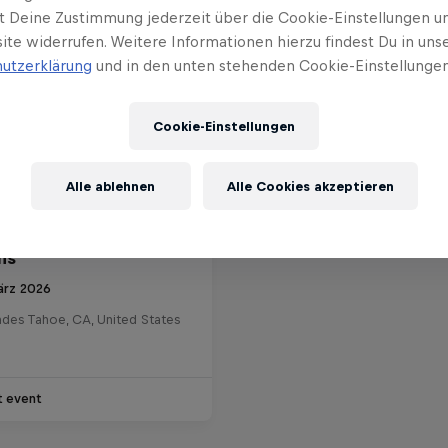
t Deine Zustimmung jederzeit über die Cookie-Einstellungen un
ite widerrufen. Weitere Informationen hierzu findest Du in uns
utzerklärung
und in den unten stehenden Cookie-Einstellungen
Cookie-Einstellungen
Alle ablehnen
Alle Cookies akzeptieren
l Selection Ski Super
ns
ärz 2026
ades Tahoe, CA, United States
t event