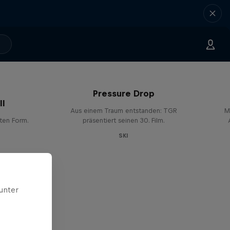
Pressure Drop
ll
Aus einem Traum entstanden: TGR
M
sten Form.
präsentiert seinen 30. Film.
SKI
unter