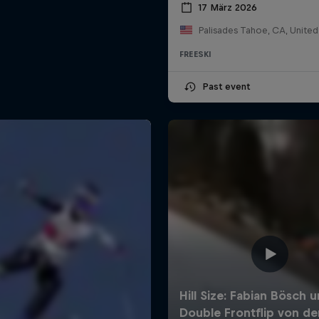
17 März 2026
Palisades Tahoe, CA, United
FREESKI
Past event