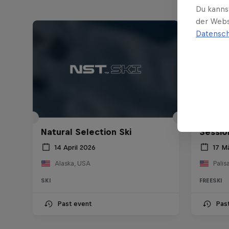
Du kanns
der Webs
Datensch
Natura
Natural Selection Ski
Sessio
14 April 2026
17 M
Alaska, USA
Palis
SKI
FREESKI
Past event
Pas