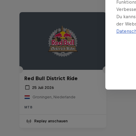
Funktion
Verbesse
Du kanns
der Webs
Datensch
Red Bull District Ride
25 Juli 2026
Groningen, Niederlande
MTB
Replay anschauen