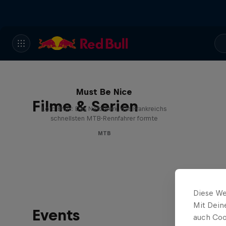
Must Be Nice
Filme & Serien
Loïc Bruni: Das Netzwerk, das Frankreichs
schnellsten MTB-Rennfahrer formte
MTB
Diese We
Mit Dein
Events
auch Coo