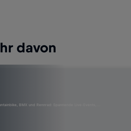
ehr davon
untainbike, BMX und Rennrad: Spannende Live-Events, …