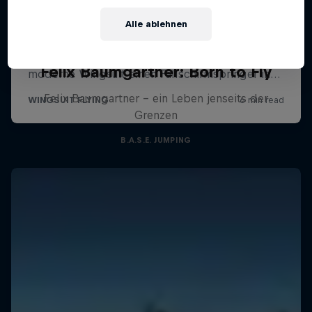
Alle ablehnen
Felix Baumgartner: Born to Fly
Felix Baumgartner - ein Leben jenseits der
Grenzen
B.A.S.E. JUMPING