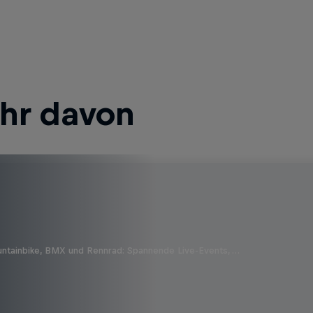
ehr davon
untainbike, BMX und Rennrad: Spannende Live-Events, …