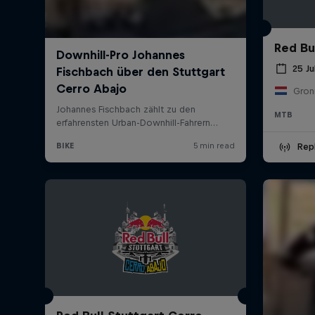
Red Bul
25 Ju
Gron
MTB
Rep