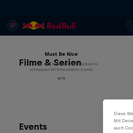
Must Be Nice
Filme & Serien
Loïc Bruni: Das Netzwerk, das Frankreichs
schnellsten MTB-Rennfahrer formte
MTB
Diese We
Mit Dein
Events
auch Coo