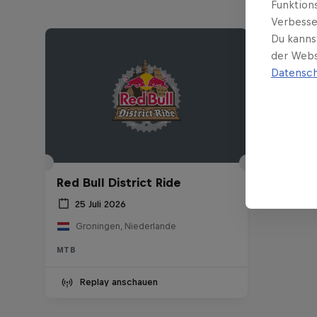
Funktion
Verbesse
Du kanns
der Webs
Datensch
Red Bull District Ride
25 Juli 2026
Groningen, Niederlande
MTB
Replay anschauen