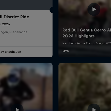
l District Ride
li 2026
ingen, Niederlande
lay anschauen