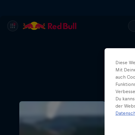
Diese We
Mit Dein
Auf M
auch Coo
Funktion
Verbesse
Du kanns
der Webs
Datensch