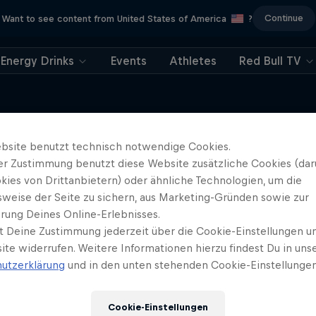
Continue
Want to see content from United States of America
?
Energy Drinks
Events
Athletes
Red Bull TV
bsite benutzt technisch notwendige Cookies.
Sky Trippers
er Zustimmung benutzt diese Website zusätzliche Cookies (dar
otorschirm-Expedition durch
Weiter geht´s hier
kies von Drittanbietern) oder ähnliche Technologien, um die
Südostasien …
sweise der Seite zu sichern, aus Marketing-Gründen sowie zur
1 Staffel · 6 Folgen
rung Deines Online-Erlebnisses.
t Deine Zustimmung jederzeit über die Cookie-Einstellungen un
SKYDIVING
ite widerrufen. Weitere Informationen hierzu findest Du in uns
utzerklärung
und in den unten stehenden Cookie-Einstellungen
Cookie-Einstellungen