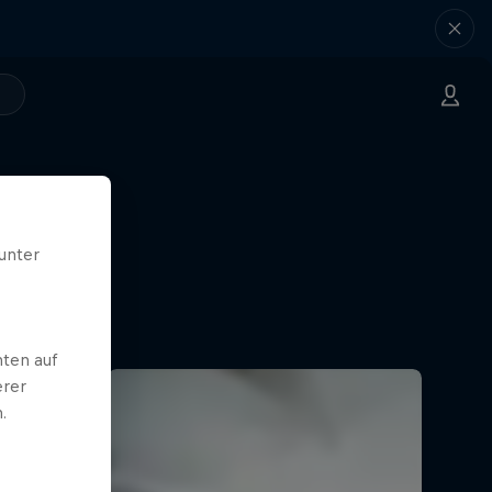
unter
ten auf
erer
.