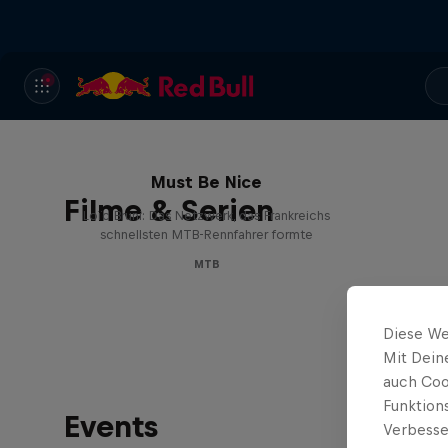
Must Be Nice
Filme & Serien
Loïc Bruni: Das Netzwerk, das Frankreichs
schnellsten MTB-Rennfahrer formte
MTB
Diese We
Mit Dein
auch Coo
Funktion
Events
Verbesse