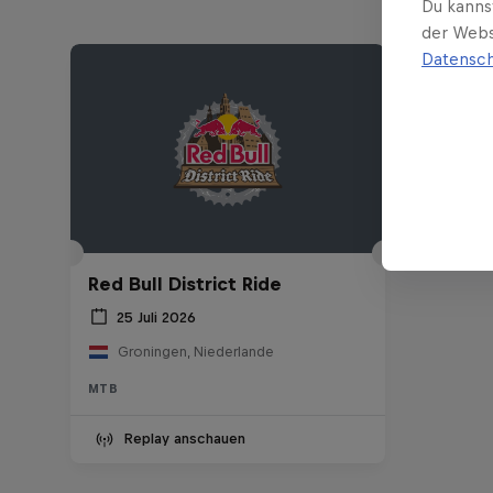
Du kanns
der Webs
Datensch
Red Bull District Ride
25 Juli 2026
Groningen, Niederlande
MTB
Replay anschauen