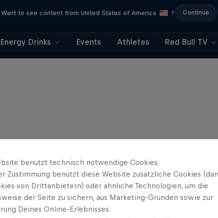
Continue
Want to see content from United States of America
?
Energy Drinks
Events
Athletes
Red Bull TV
bsite benutzt technisch notwendige Cookies.
er Zustimmung benutzt diese Website zusätzliche Cookies (dar
kies von Drittanbietern) oder ähnliche Technologien, um die
sweise der Seite zu sichern, aus Marketing-Gründen sowie zur
rung Deines Online-Erlebnisses.