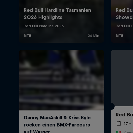
Red Bu
27 – 
Genov