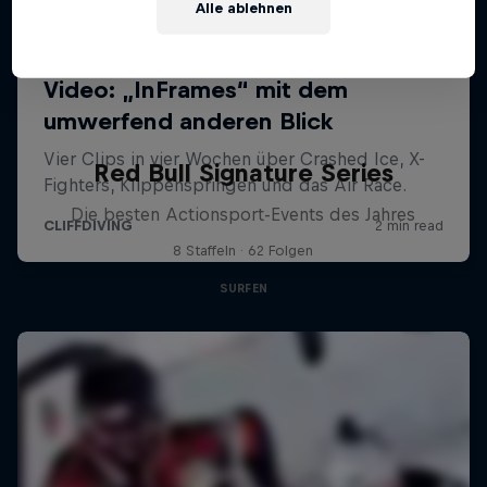
Alle ablehnen
Red Bull Signature Series
Die besten Actionsport-Events des Jahres
8 Staffeln · 62 Folgen
SURFEN