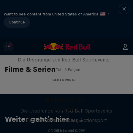
Want to see content from United States of America
?
Continue
A History of...
Die Ursprünge von Red Bull Sportevents
Filme & Serien
1 Staffel · 6 Folgen
CLIFFDIVING
A History of...
ABC of ...
Die Ursprünge von Red Bull Sportevents
Weiter geht´s hier
Ein Crashkurs in Sachen Actionsport
1 Staffel · 6 Folgen
2 Staffeln · 17 Folgen
CLIFFDIVING