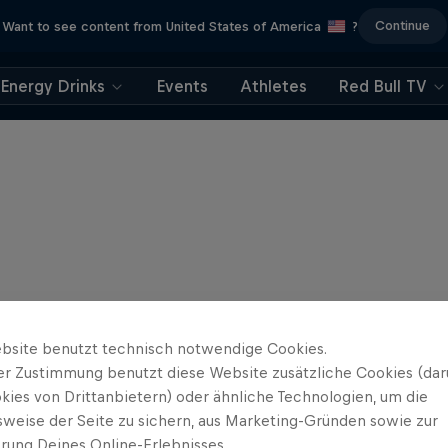
Continue
Want to see content from United States of America
?
Energy Drinks
Events
Athletes
Red Bull TV
bsite benutzt technisch notwendige Cookies.
er Zustimmung benutzt diese Website zusätzliche Cookies (dar
kies von Drittanbietern) oder ähnliche Technologien, um die
sweise der Seite zu sichern, aus Marketing-Gründen sowie zur
rung Deines Online-Erlebnisses.