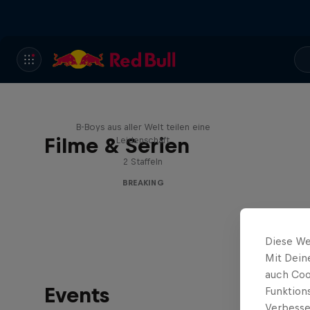
Break'n Reality
B-Boys aus aller Welt teilen eine
Filme & Serien
Leidenschaft
2 Staffeln
BREAKING
Diese We
Mit Dein
auch Coo
Events
Funktion
Verbesse