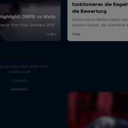
Break'n Reality
ys aus aller Welt teilen eine
Leidenschaft
2 Staffeln
BREAKING