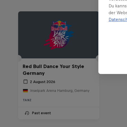
Du kanns
der Webs
Datensch
Red Bull Dance Your Style
Germany
2 August 2026
Inselpark Arena Hamburg, Germany
TANZ
Past event