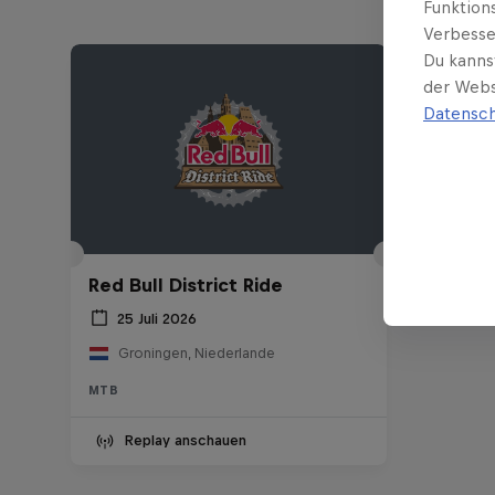
Funktion
Verbesse
Du kanns
der Webs
Datensch
Red Bull District Ride
25 Juli 2026
Groningen, Niederlande
MTB
Replay anschauen