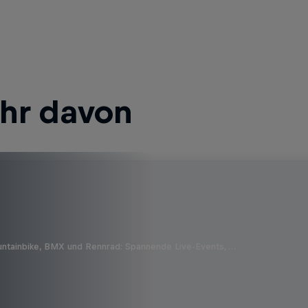
ehr davon
untainbike, BMX und Rennrad: Spannende Live-Events, …