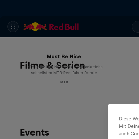
Must Be Nice
Filme & Serien
Loïc Bruni: Das Netzwerk, das Frankreichs
schnellsten MTB-Rennfahrer formte
MTB
Diese We
Mit Dein
Events
auch Coo