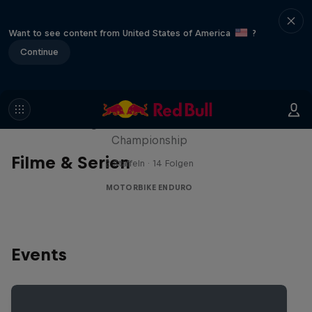
Want to see content from United States of America
?
Continue
Hard Lines – mit Mani & Bolts
Der Weg zur FIM Hard Enduro World
Championship
Filme & Serien
2 Staffeln · 14 Folgen
MOTORBIKE ENDURO
Events