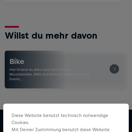
Willst du mehr davon
Bike
Hier findest du alles rund ums Thema
Mountainbike, BMX und Rennrad: Spannende Live-
Events, …
Diese Website benutzt technisch notwendige
Cookies.
Mit Deiner Zustimmung benutzt diese Website