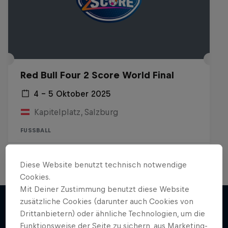
Red Bull Four 2 Score World Final
4 – 5 Oktober 2025
Kapitelplatz, Salzburg
FUSSBALL
Past event
Diese Website benutzt technisch notwendige
Cookies.
Mit Deiner Zustimmung benutzt diese Website
zusätzliche Cookies (darunter auch Cookies von
Drittanbietern) oder ähnliche Technologien, um die
Funktionsweise der Seite zu sichern, aus Marketing-