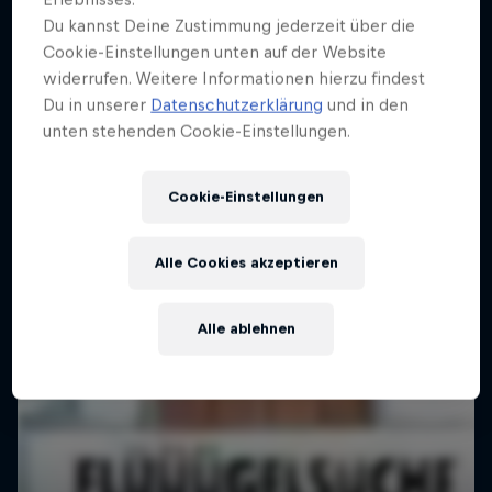
A History of...
Du kannst Deine Zustimmung jederzeit über die
Red Bull Athlet:innen stellen sich
Cookie-Einstellungen unten auf der Website
Die Ursprünge von Red Bull Sportevents
atemberaubenden Herausforderungen
widerrufen. Weitere Informationen hierzu findest
Du in unserer
Datenschutzerklärung
und in den
1 Staffel · 10 Folgen
1 Staffel · 6 Folgen
unten stehenden Cookie-Einstellungen.
CLIFFDIVING
Cookie-Einstellungen
Alle Cookies akzeptieren
Alle ablehnen