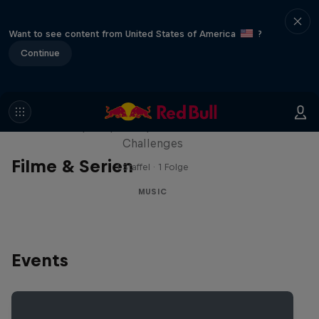
Want to see content from United States of America
?
Continue
Red Bull Trapped
Die Hip-Hop-Escape-Show mit wilden
Challenges
Filme & Serien
1 Staffel · 1 Folge
MUSIC
Events