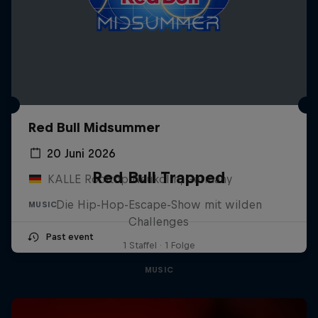
Red Bull Midsummer
20 Juni 2026
Red Bull Trapped
KALLE Rooftop Neukölln, Germany
Die Hip-Hop-Escape-Show mit wilden
MUSIC
Challenges
Past event
1 Staffel · 1 Folge
MUSIC