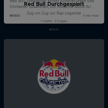
Red Bull Durchgespielt
Zug um Zug zur Rap-Legende
1 Staffel · 3 Folgen
MUSIC