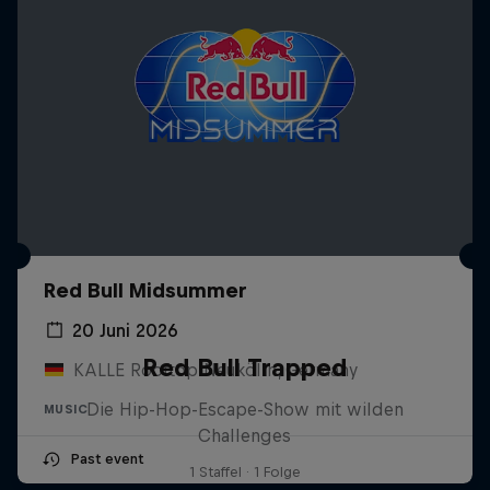
Red Bull Midsummer
20 Juni 2026
Red Bull Trapped
KALLE Rooftop Neukölln, Germany
Die Hip-Hop-Escape-Show mit wilden
MUSIC
Challenges
Past event
1 Staffel · 1 Folge