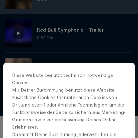
Red Bull Symphonic – Trailer
0:30 Min
Making of: Red Bull Symphonic 2025 mit
Camo & Krooked
Diese Website benutzt technisch notwendige
25:00 Min
Cookies.
Mit Deiner Zustimmung benutzt diese Website
zusätzliche Cookies (darunter auch Cookies von
Red Bull Trapped
Mehr anzeigen
Drittanbietern) oder ähnliche Technologien, um die
Funktionsweise der Seite zu sichern, aus Marketing-
Die Hip-Hop-Escape-Show mit wilden
Gründen sowie zur Verbesserung Deines Online-
Challenges
Erlebnisses.
Filme & Serien
1 Staffel · 1 Folge
Du kannst Deine Zustimmung jederzeit über die