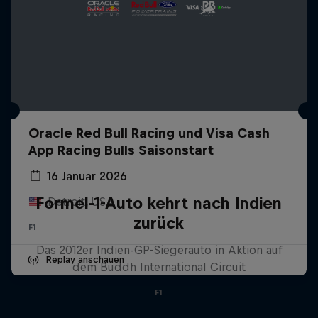
Oracle Red Bull Racing und Visa Cash
App Racing Bulls Saisonstart
16 Januar 2026
Formel-1-Auto kehrt nach Indien
Detroit, USA
zurück
F1
Das 2012er Indien-GP-Siegerauto in Aktion auf
Replay anschauen
dem Buddh International Circuit
F1