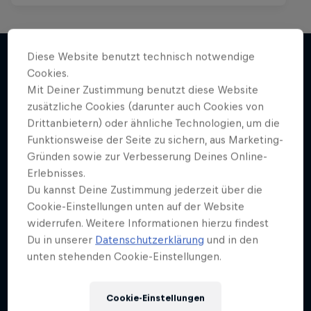
Skate Tales
Diese Website benutzt technisch notwendige
Madars Apse erkundet die Welt
Cookies.
Weiter geht´s hier
Mit Deiner Zustimmung benutzt diese Website
5 Staffeln · 26 Folgen
zusätzliche Cookies (darunter auch Cookies von
SKATEBOARDING
Drittanbietern) oder ähnliche Technologien, um die
Funktionsweise der Seite zu sichern, aus Marketing-
Gründen sowie zur Verbesserung Deines Online-
Erlebnisses.
Du kannst Deine Zustimmung jederzeit über die
Cookie-Einstellungen unten auf der Website
widerrufen. Weitere Informationen hierzu findest
Du in unserer
Datenschutzerklärung
und in den
unten stehenden Cookie-Einstellungen.
Cookie-Einstellungen