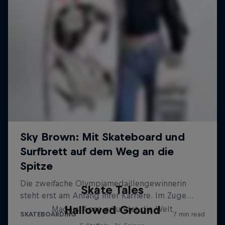
Skate Tales
Hallowed Ground
Madars Apse erkundet die Welt