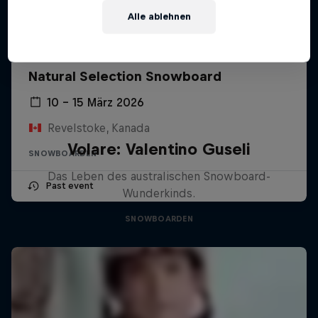
Alle ablehnen
Natural Selection Snowboard
10 – 15 März 2026
Revelstoke, Kanada
Volare: Valentino Guseli
SNOWBOARDEN
Das Leben des australischen Snowboard-
Past event
Wunderkinds.
SNOWBOARDEN