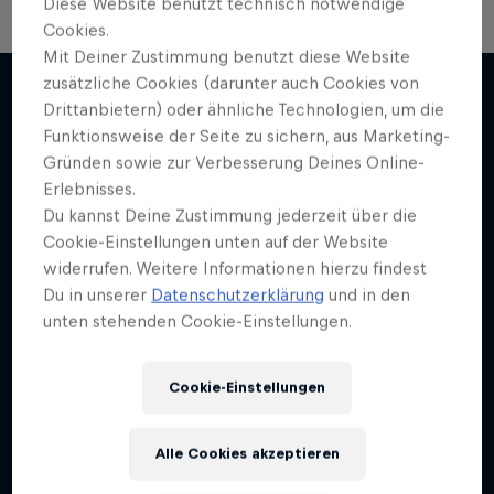
Diese Website benutzt technisch notwendige
Cookies.
Mit Deiner Zustimmung benutzt diese Website
Winter Heroes
zusätzliche Cookies (darunter auch Cookies von
Drittanbietern) oder ähnliche Technologien, um die
Erlebe Athlet:innen in Bestform
Funktionsweise der Seite zu sichern, aus Marketing-
Weiter geht´s hier
1 Staffel · 15 Folgen
Gründen sowie zur Verbesserung Deines Online-
Erlebnisses.
SKI
Du kannst Deine Zustimmung jederzeit über die
Cookie-Einstellungen unten auf der Website
widerrufen. Weitere Informationen hierzu findest
Du in unserer
Datenschutzerklärung
und in den
unten stehenden Cookie-Einstellungen.
Cookie-Einstellungen
Alle Cookies akzeptieren