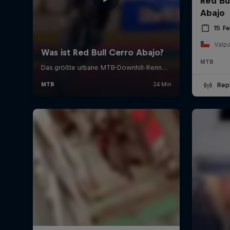
Red Bu
Abajo
15 F
Valpa
MTB
Rep