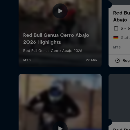
Red Bu
Abajo
5 – 
Stutt
MTB
Regi