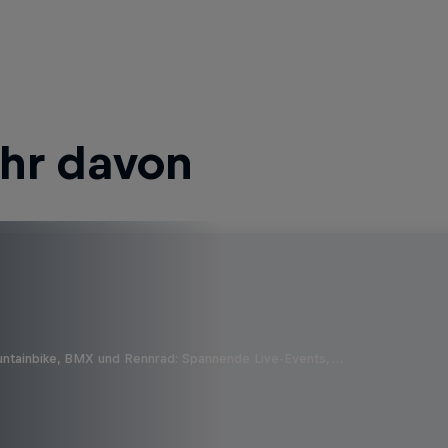
ehr davon
untainbike, BMX und Rennrad: Spannende Live-Events, …