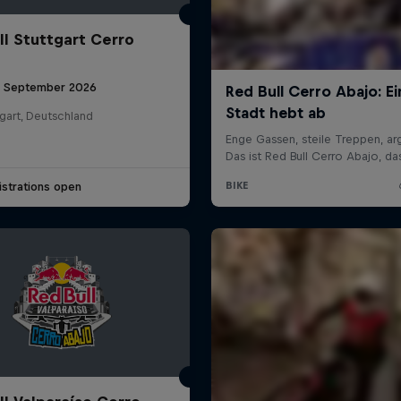
ll Stuttgart Cerro
6 September 2026
gart, Deutschland
strations open