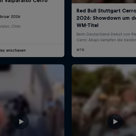
ll Valparaíso Cerro
ebruar 2026
raíso, Chile
lay anschauen