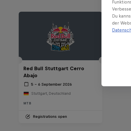
Funktion
Verbesse
Du kanns
der Webs
Datensch
Red Bull Stuttgart Cerro
Abajo
5 – 6 September 2026
Stuttgart, Deutschland
MTB
Registrations open