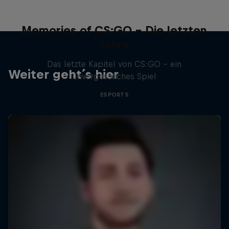
Memories of CS:GO - Die letzten
Jahre
Das letzte Kapitel von CS:GO - ein
Weiter geht´s hier
unvergessliches Spiel
ESPORTS