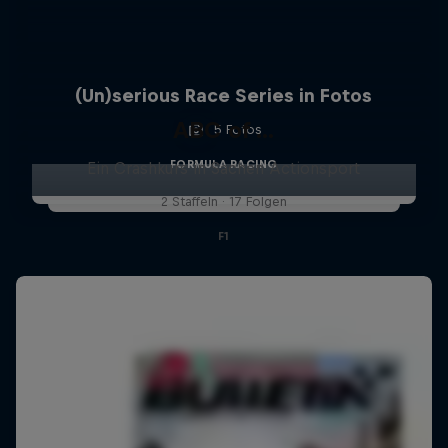
(Un)serious Race Series in Fotos
ABC of ...
5 Fotos
FORMULA RACING
Ein Crashkurs in Sachen Actionsport
2 Staffeln · 17 Folgen
F1