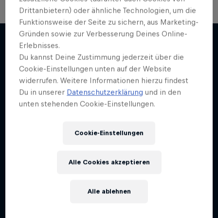
Drittanbietern) oder ähnliche Technologien, um die
Funktionsweise der Seite zu sichern, aus Marketing-
The Clip Show
Gründen sowie zur Verbesserung Deines Online-
Erlebnisses.
Spannende und actionreiche Sport-Highlights
Du kannst Deine Zustimmung jederzeit über die
Weiter geht´s hier
1 Staffel · 10 Folgen
Cookie-Einstellungen unten auf der Website
widerrufen. Weitere Informationen hierzu findest
DRIFTING
Du in unserer
Datenschutzerklärung
und in den
unten stehenden Cookie-Einstellungen.
Cookie-Einstellungen
Alle Cookies akzeptieren
Alle ablehnen