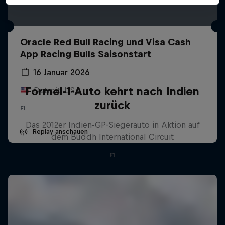
Oracle Red Bull Racing und Visa Cash
App Racing Bulls Saisonstart
16 Januar 2026
Formel-1-Auto kehrt nach Indien
Detroit, USA
zurück
F1
Das 2012er Indien-GP-Siegerauto in Aktion auf
Replay anschauen
dem Buddh International Circuit
F1