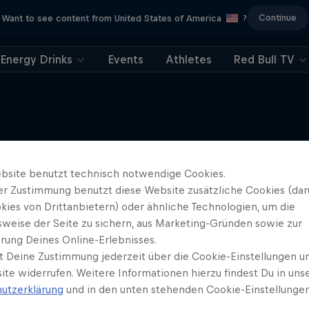
Continue
Want to see content from United States of America
?
Energy Drinks
Events
Athletes
Red Bull TV
Weiter geht´s hier
bsite benutzt technisch notwendige Cookies.
er Zustimmung benutzt diese Website zusätzliche Cookies (dar
kies von Drittanbietern) oder ähnliche Technologien, um die
sweise der Seite zu sichern, aus Marketing-Gründen sowie zur
rung Deines Online-Erlebnisses.
t Deine Zustimmung jederzeit über die Cookie-Einstellungen un
ite widerrufen. Weitere Informationen hierzu findest Du in uns
utzerklärung
und in den unten stehenden Cookie-Einstellungen