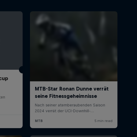
cup
ten