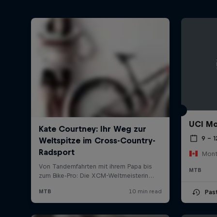
UCI Mo
9 – 
Mont
MTB
Pas