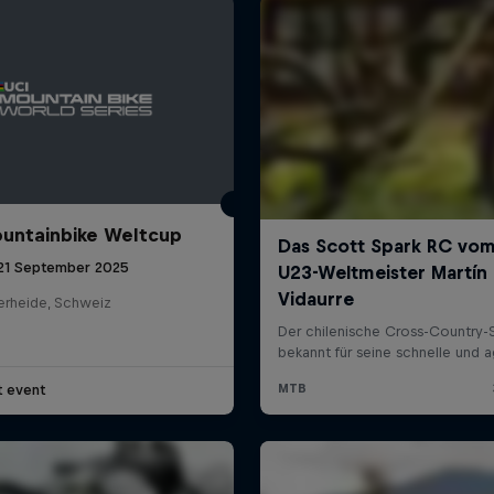
untainbike Weltcup
 21 September 2025
erheide, Schweiz
t event