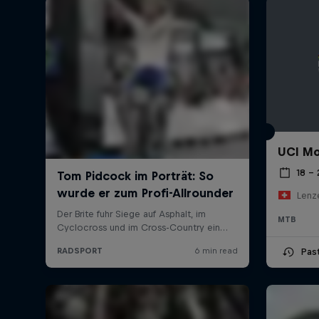
UCI Mo
18 –
Lenz
MTB
Pas