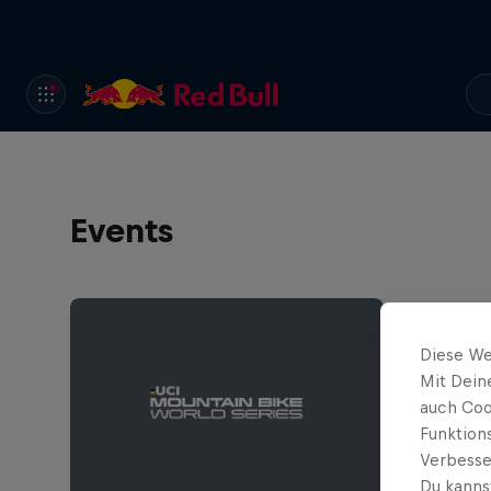
Events
Diese We
Mit Dein
auch Coo
Funktion
Verbesse
Du kanns