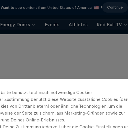
Continue
Want to see content from United States of America
?
Energy Drinks
Events
Athletes
Red Bull TV
bsite benutzt technisch notwendige Cookies.
er Zustimmung benutzt diese Website zusätzliche Cookies (dar
kies von Drittanbietern) oder ähnliche Technologien, um die
sweise der Seite zu sichern, aus Marketing-Gründen sowie zur
rung Deines Online-Erlebnisses.
t Deine Zustimmung jederzeit über die Cookie-Einstellungen un