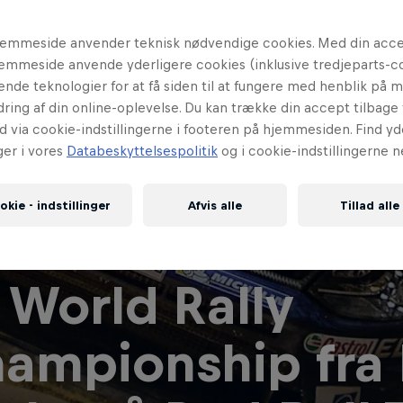
emmeside anvender teknisk nødvendige cookies. Med din accep
emmeside anvende yderligere cookies (inklusive tredjeparts-c
nende teknologier for at få siden til at fungere med henblik på 
ring af din online-oplevelse. Du kan trække din accept tilbage t
d via cookie-indstillingerne i footeren på hjemmesiden. Find yd
ger i vores
Databeskyttelsespolitik
og i cookie-indstillingerne n
okie - indstillinger
Afvis alle
Tillad alle
 World Rally
ampionship fra