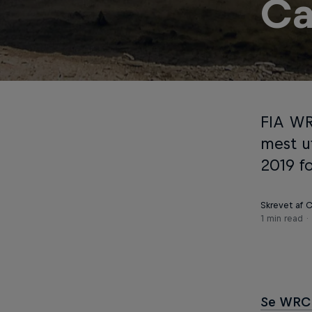
Ca
FIA WR
mest uf
2019 f
Skrevet af C
1 min read
Se WRC 