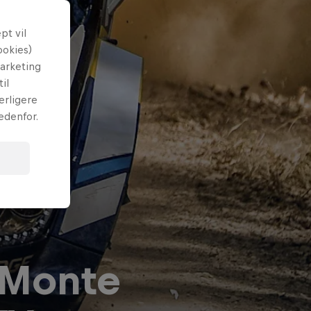
t vil
ookies)
marketing
il
erligere
edenfor.
 Monte