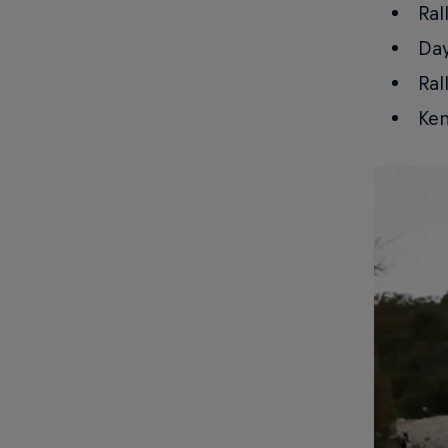
Ral
Day
Ral
Ken