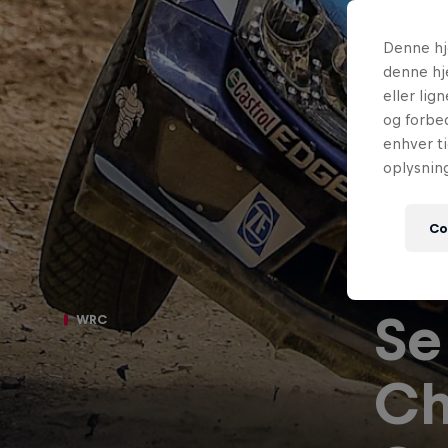
Denne hj
denne hj
eller lig
og forbed
enhver ti
oplysnin
Co
Se
WRC
Ch