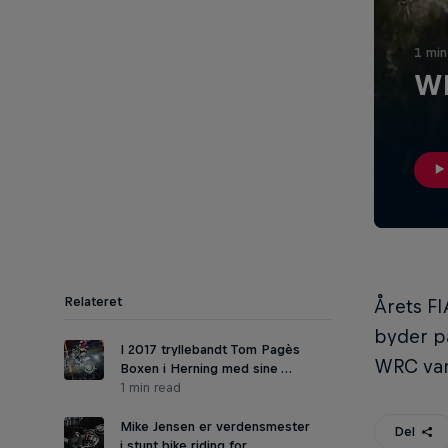
1 min
WR
Relateret
Årets FI
byder på
I 2017 tryllebandt Tom Pagès
WRC var 
Boxen i Herning med sine …
1 min read
Mike Jensen er verdensmester
Del
i stunt bike riding for …