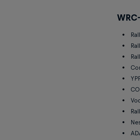
WRC-
Ral
Ral
Ral
Cor
YPF
COP
Vod
Ral
Nes
ADA