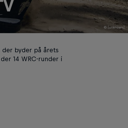
TV
© [unknown]
, der byder på årets
s der 14 WRC-runder i