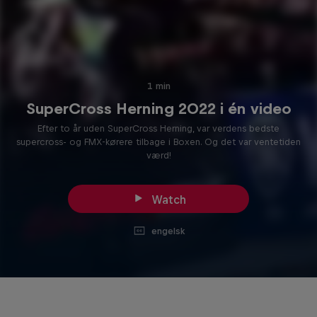
1 min
SuperCross Herning 2022 i én video
Efter to år uden SuperCross Herning, var verdens bedste
supercross- og FMX-kørere tilbage i Boxen. Og det var ventetiden
værd!
Watch
engelsk