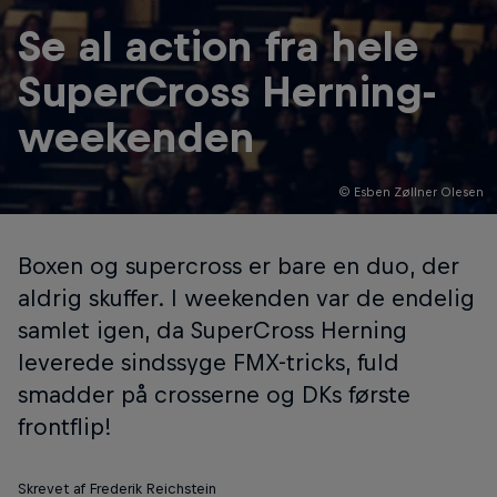
Se al action fra hele
SuperCross Herning-
weekenden
© Esben Zøllner Olesen
Boxen og supercross er bare en duo, der
aldrig skuffer. I weekenden var de endelig
samlet igen, da SuperCross Herning
leverede sindssyge FMX-tricks, fuld
smadder på crosserne og DKs første
frontflip!
Skrevet af Frederik Reichstein