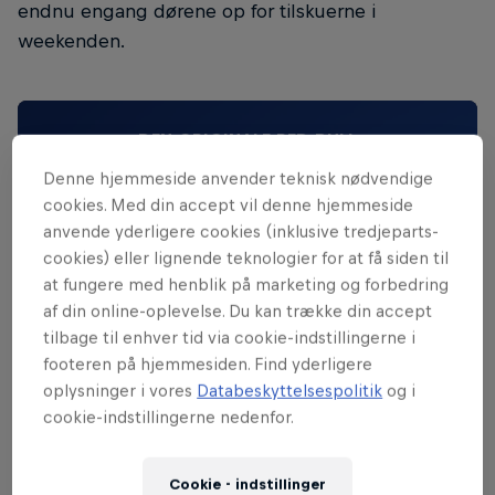
endnu engang dørene op for tilskuerne i
weekenden.
DEN ORIGINALE RED BULL
Red Bull Energy Drink
Denne hjemmeside anvender teknisk nødvendige
cookies. Med din accept vil denne hjemmeside
anvende yderligere cookies (inklusive tredjeparts-
Læs mere
cookies) eller lignende teknologier for at få siden til
at fungere med henblik på marketing og forbedring
af din online-oplevelse. Du kan trække din accept
tilbage til enhver tid via cookie-indstillingerne i
footeren på hjemmesiden. Find yderligere
oplysninger i vores
Databeskyttelsespolitik
og i
cookie-indstillingerne nedenfor.
Cookie - indstillinger