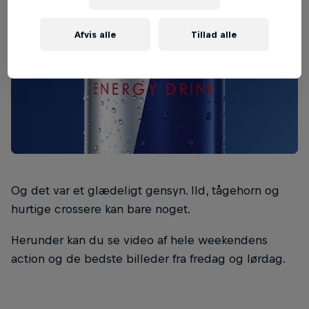
Afvis alle
Tillad alle
Og det var et glædeligt gensyn. Ild, tågehorn og
hurtige crossere kan bare noget.
Herunder kan du se video af hele weekendens
action og de bedste billeder fra fredag og lørdag.