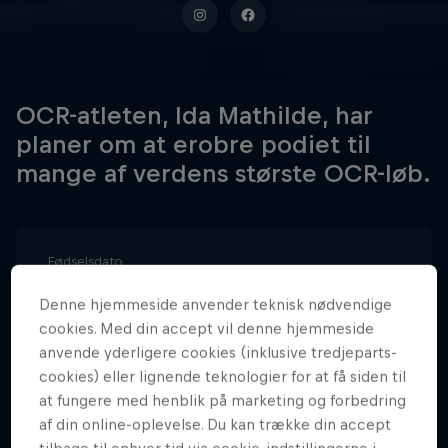
OCR-atleten, Ida Mathilde, har
planer om at erobre podiet til
mange af verdens største OCR-løb.
Fødselsdato
27 December 1990
Denne hjemmeside anvender teknisk nødvendige
Age
cookies. Med din accept vil denne hjemmeside
35
anvende yderligere cookies (inklusive tredjeparts-
cookies) eller lignende teknologier for at få siden til
Nationalitet
at fungere med henblik på marketing og forbedring
Denmark
af din online-oplevelse. Du kan trække din accept
Karrierestart