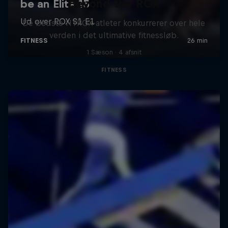
Beyond the ROX
De bedste HYROX-atleter konkurrerer over hele
verden i det ultimative fitnessløb.
1 Sæson · 4 afsnit
FITNESS