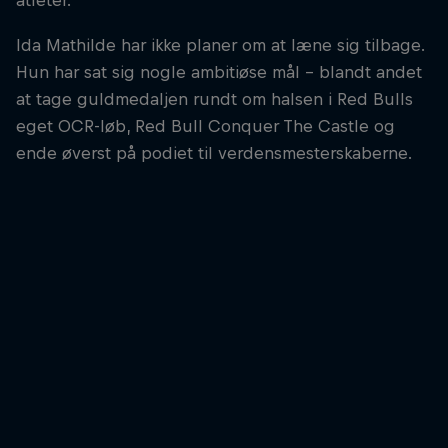
atleter.
Ida Mathilde har ikke planer om at læne sig tilbage.
Hun har sat sig nogle ambitiøse mål - blandt andet
at tage guldmedaljen rundt om halsen i Red Bulls
eget OCR-løb, Red Bull Conquer The Castle og
ende øverst på podiet til verdensmesterskaberne.
Ida Mathilde Steensgaard
Ida Mathilde Steensgaard and Elli Stenfors finished 8th at the