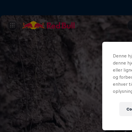
Denne hj
denne hj
eller lig
og forbed
enhver ti
oplysnin
Co