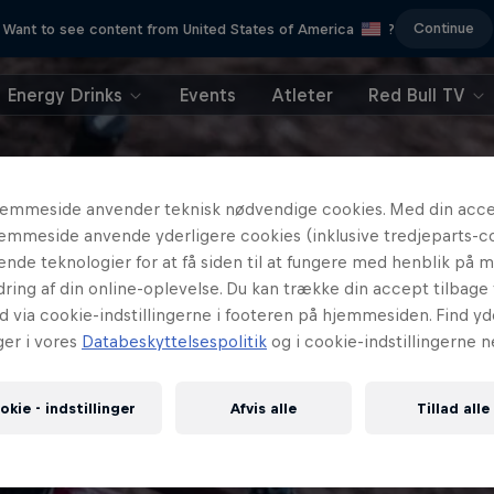
Continue
Want to see content from United States of America
?
Energy Drinks
Events
Atleter
Red Bull TV
emmeside anvender teknisk nødvendige cookies. Med din accep
emmeside anvende yderligere cookies (inklusive tredjeparts-c
nende teknologier for at få siden til at fungere med henblik på 
ring af din online-oplevelse. Du kan trække din accept tilbage t
d via cookie-indstillingerne i footeren på hjemmesiden. Find yd
ger i vores
Databeskyttelsespolitik
og i cookie-indstillingerne n
okie - indstillinger
Afvis alle
Tillad alle