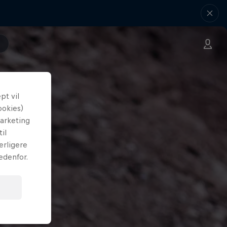
t vil
ookies)
marketing
il
erligere
edenfor.