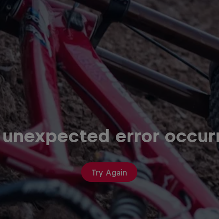
 unexpected error occur
Try Again